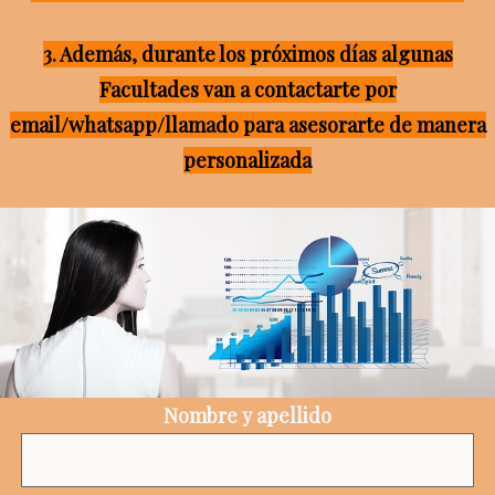
3. Además, durante los próximos días algunas
Facultades van a contactarte por
email/whatsapp/llamado para asesorarte de manera
personalizada
Nombre y apellido