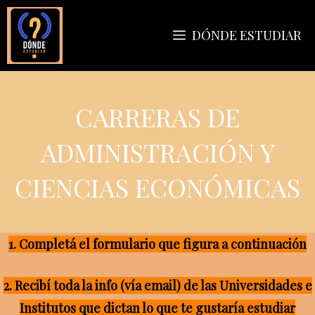
Saltar
al
DÓNDE ESTUDIAR
contenido
CARRERAS DE
ADMINISTRACIÓN Y
CIENCIAS ECONÓMICAS
1. Completá el formulario que figura a continuación
2. Recibí toda la info (vía email) de las Universidades e
Institutos que dictan lo que te gustaría estudiar