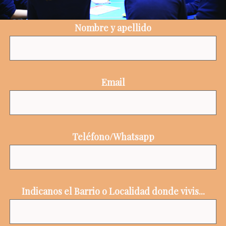
Nombre y apellido
Email
Teléfono/Whatsapp
Indicanos el Barrio o Localidad donde vivis...