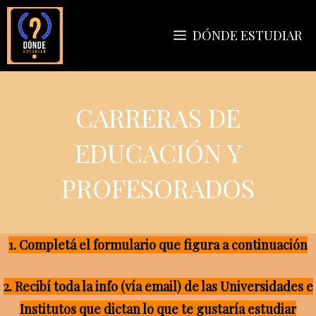
Saltar
al
DÓNDE ESTUDIAR
contenido
CARRERAS DE
EDUCACIÓN Y
PROFESORADOS
1. Completá el formulario que figura a continuación
2. Recibí toda la info (vía email) de las Universidades e
Institutos que dictan lo que te gustaría estudiar