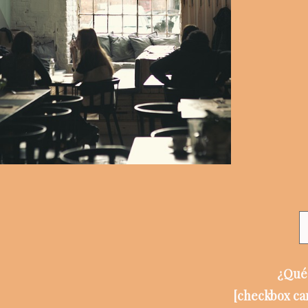
¿Qué 
[checkbox car