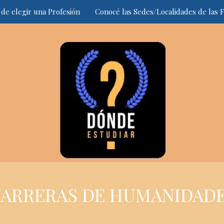
 de elegir una Profesión
Conocé las Sedes/Localidades de las F
ARRERAS DE HUMANIDAD