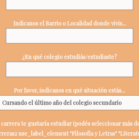
Indicanos el Barrio o Localidad donde vivis...
¿En qué colegio estudiás/estudiaste?
Por favor, indicanos en qué situación estás...
carrera te gustaría estudiar (podés seleccionar más d
reras2 use_label_element "Filosofía y Letras" "Literatu