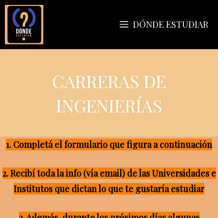
Saltar
al
DÓNDE ESTUDIAR
contenido
CARRERAS DE
INGENIERÍAS
1. Completá el formulario que figura a continuación
2. Recibí toda la info (vía email) de las Universidades e
Institutos que dictan lo que te gustaría estudiar
3. Además, durante los próximos días algunas