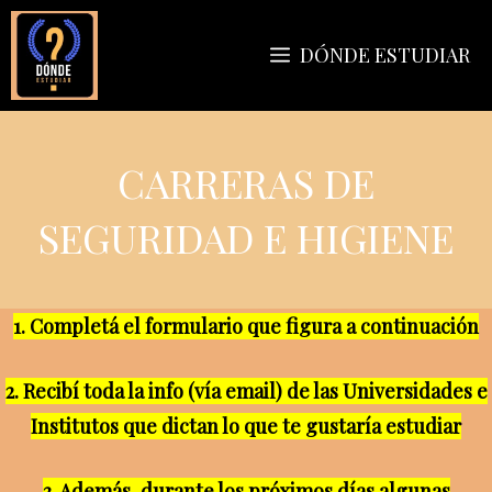
Saltar
al
DÓNDE ESTUDIAR
contenido
CARRERAS DE
SEGURIDAD E HIGIENE
1. Completá el formulario que figura a continuación
2. Recibí toda la info (vía email) de las Universidades e
Institutos que dictan lo que te gustaría estudiar
3. Además, durante los próximos días algunas